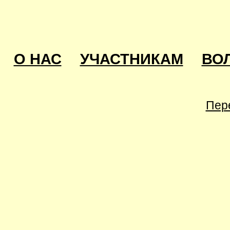
О НАС
УЧАСТНИКАМ
ВО
Пер