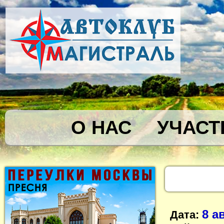
О НАС
УЧАСТ
8 а
Дата: