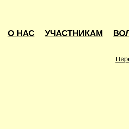
О НАС
УЧАСТНИКАМ
ВО
Пер