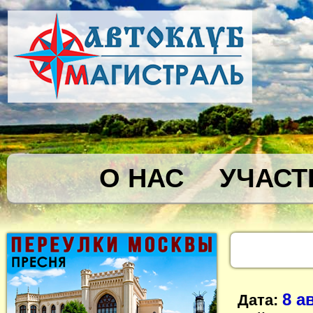
О НАС
УЧАСТ
8 а
Дата: