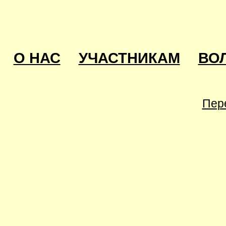
О НАС
УЧАСТНИКАМ
ВО
Пер