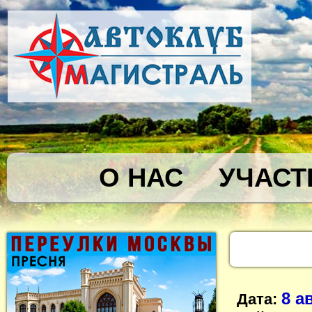
О НАС
УЧАСТ
8 а
Дата: