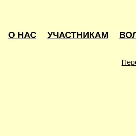
О НАС
УЧАСТНИКАМ
ВО
Пер