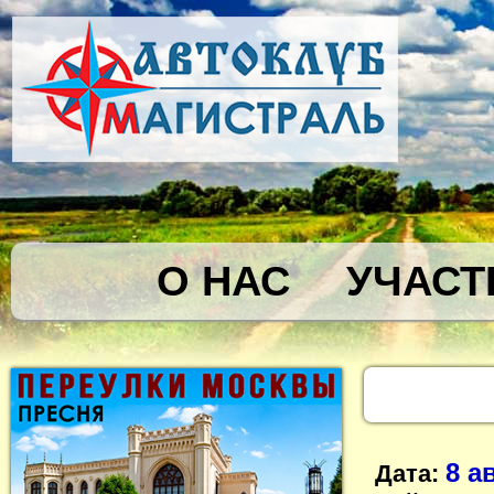
О НАС
УЧАСТ
8 а
Дата: