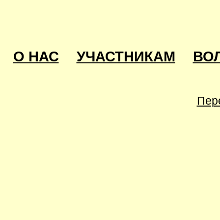
О НАС
УЧАСТНИКАМ
ВО
Пер