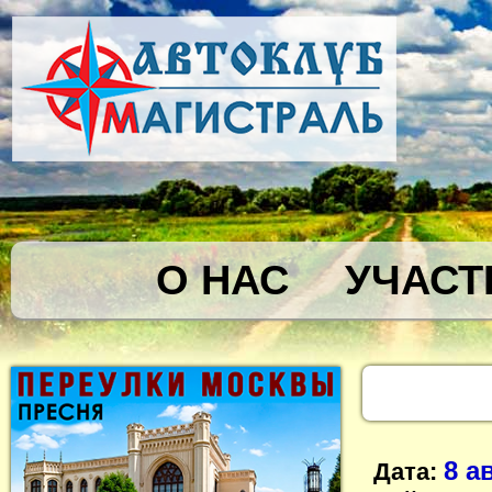
О НАС
УЧАСТ
8 а
Дата: