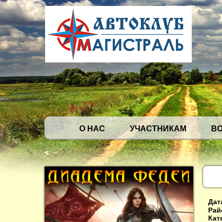
О НАС
УЧАСТНИКАМ
В
Дат
Рай
Кат