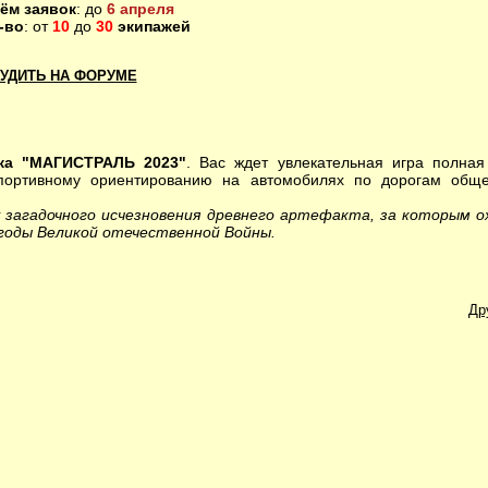
ём заявок
: до
6 апреля
-во
: от
10
до
30
экипажей
УДИТЬ НА ФОРУМЕ
ка "МАГИСТРАЛЬ 2023"
. Вас ждет увлекательная игра полная
портивному ориентированию на автомобилях по дорогам обще
 загадочного исчезновения древнего артефакта, за которым о
 годы Великой отечественной Войны.
Др