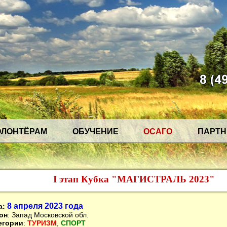
ОЛОНТЁРАМ
ОБУЧЕНИЕ
ОСАГО
ПАРТ
I этап Кубка "МАГИСТРАЛЬ 2023"
8 апреля
2023 года
а:
он
: Запад Московской обл.
егории
:
ТУРИЗМ
,
СПОРТ