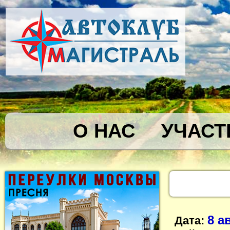
О НАС
УЧАСТ
8 а
Дата: