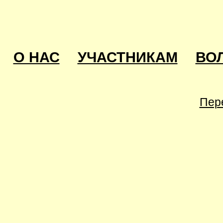
О НАС
УЧАСТНИКАМ
ВО
Пер