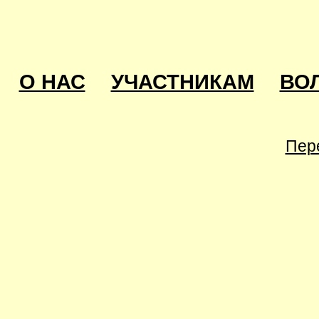
О НАС
УЧАСТНИКАМ
ВО
Пер