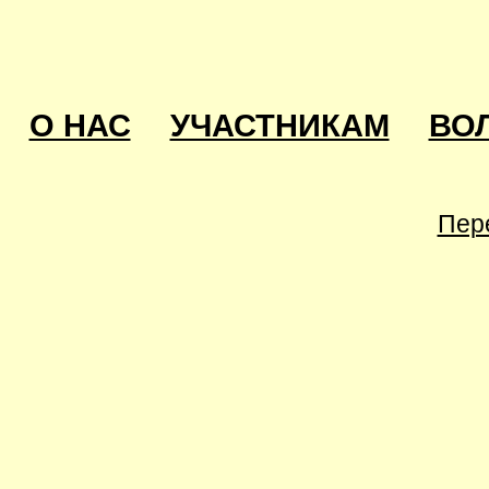
О НАС
УЧАСТНИКАМ
ВО
Пер