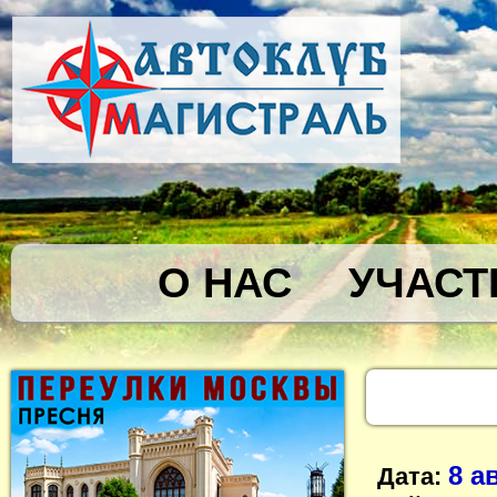
О НАС
УЧАСТ
8 а
Дата: