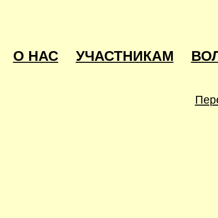
О НАС
УЧАСТНИКАМ
ВО
Пер