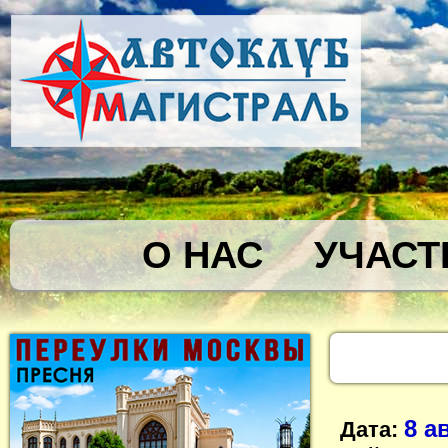
О НАС
УЧАСТ
8 а
Дата: