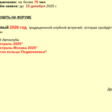
аничение:
не более
70
чел
ём заявок:
до
15 декабря
2025 г.
УДИТЬ НА ФОРУМЕ
овый
2026 год
, традиционной клубной встречей, которая пройдё
вы
й Автоклуба
страль 2025"
страль-Москва 2025"
тое кольцо Подмосковья"
Др