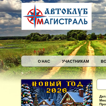
О НАС
УЧАСТНИКАМ
В
Дат
Мес
Про