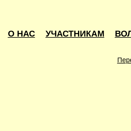
О НАС
УЧАСТНИКАМ
ВО
Пер