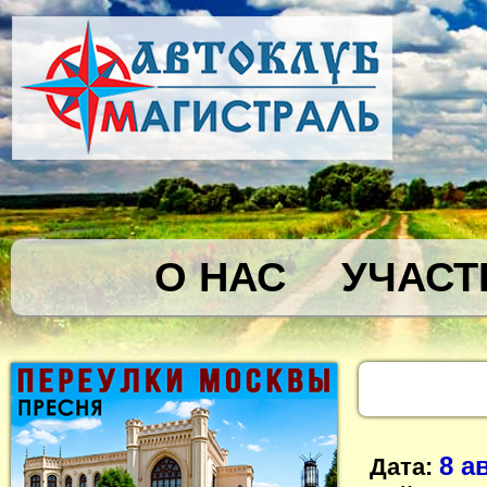
О НАС
УЧАСТ
8 а
Дата: