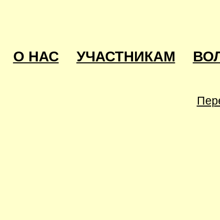
О НАС
УЧАСТНИКАМ
ВО
Пер