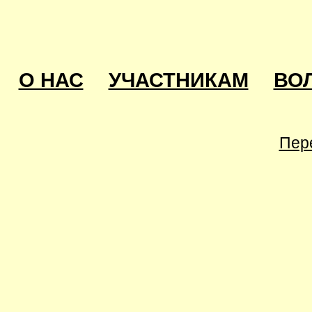
О НАС
УЧАСТНИКАМ
ВО
Пер