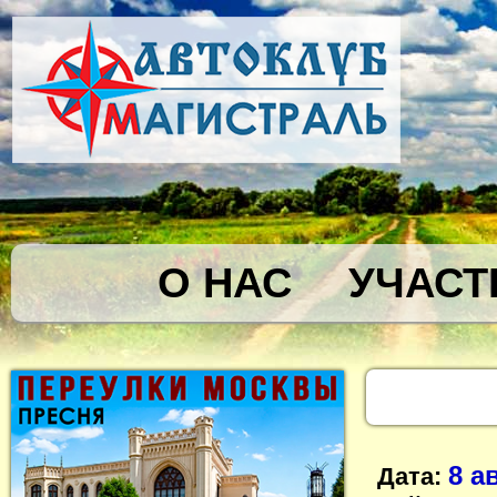
О НАС
УЧАСТ
8 а
Дата: