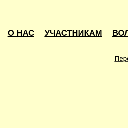
О НАС
УЧАСТНИКАМ
ВО
Пер