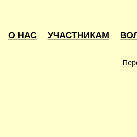
О НАС
УЧАСТНИКАМ
ВО
Пер