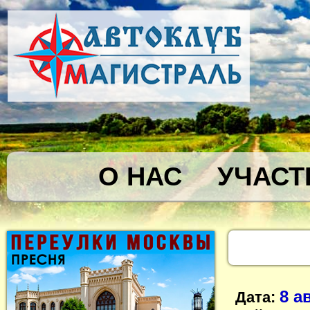
О НАС
УЧАСТ
8 а
Дата: