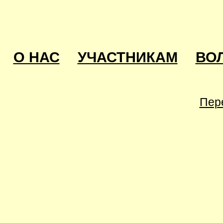
О НАС
УЧАСТНИКАМ
ВО
Пер