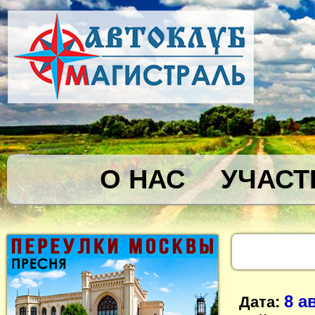
О НАС
УЧАСТ
8 а
Дата: